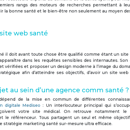
s premiers rangs des moteurs de recherches permettant à leur
oir la bonne santé et le bien-être non seulement au moyen de
site web santé
é il doit avant toute chose être qualifié comme étant un site d
pparaître dans les requêtes sensibles des internautes. Son 
t vérifiées et proposer un design moderne à l’image du doma
tratégique
afin d’atteindre ses objectifs, d’avoir un site w
rojet au sein d’une agence comm santé 
dépend de la mise en commun de différentes connaissan
 digitale
Mediseo
: Un interlocuteur principal qui s’occu
nçoivent votre
site médical
. On retrouve notamment le we
et le référenceur. Tous partagent un seul et même objectif,
ne
stratégie marketing
santé
sur-mesure ultra efficace.