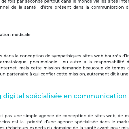
s de fois par seconde partout dans le monde via les sites inte
sionnel de la santé d’être présent dans la
communication di
cation médicale
dans la conception de sympathiques sites web bourrés d’imag
dermatologue, pneumologie… ou autre a la responsabilité de v
ur internet, mais cette mission demande beaucoup de temps q
ir un partenaire à qui confier cette mission, autrement dit à un
 digital spécialisée en communication
st
pas une simple agence de conception de sites web, de ma
cins est la priorité d’une agence spécialisée dans le
marke
 rédacteurs experts du domaine de la santé ayant pour miss