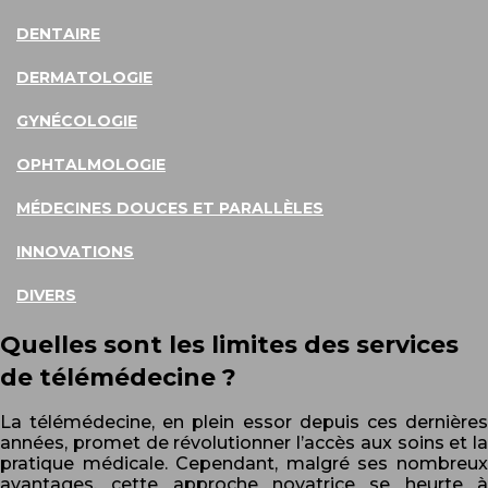
DENTAIRE
DERMATOLOGIE
GYNÉCOLOGIE
OPHTALMOLOGIE
MÉDECINES DOUCES ET PARALLÈLES
INNOVATIONS
DIVERS
Quelles sont les limites des services
de télémédecine ?
La télémédecine, en plein essor depuis ces dernières
années, promet de révolutionner l’accès aux soins et la
pratique médicale. Cependant, malgré ses nombreux
avantages, cette approche novatrice se heurte à